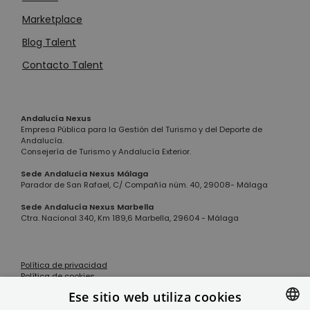
Marketplace
Blog Talent
Contacto Talent
Andalucía Nexus
Empresa Pública para la Gestión del Turismo y del Deporte de
Andalucía.
Consejería de Turismo y Andalucía Exterior.
Sede Andalucía Nexus Málaga
Parador de San Rafael, C/ Compañía núm. 40, 29008- Málaga
Sede Andalucía Nexus Marbella
Ctra. Nacional 340, Km 189,6 Marbella, 29604 - Málaga
Política de privacidad
Política de cookies
Aviso legal
Ese sitio web utiliza cookies
Instagram
X