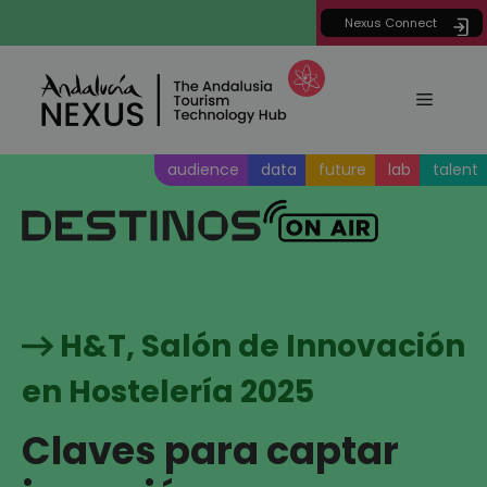
Saltar
Nexus Connect
al
contenido
Menú
audience
data
future
lab
talent
H&T, Salón de Innovación
en Hostelería 2025
Claves para captar