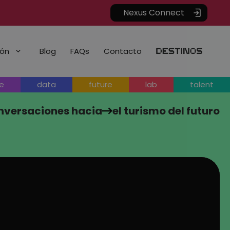
Accede/Regístrate
ión
Blog
FAQs
Contacto
e
data
future
lab
talent
nversaciones hacia
el turismo del futuro