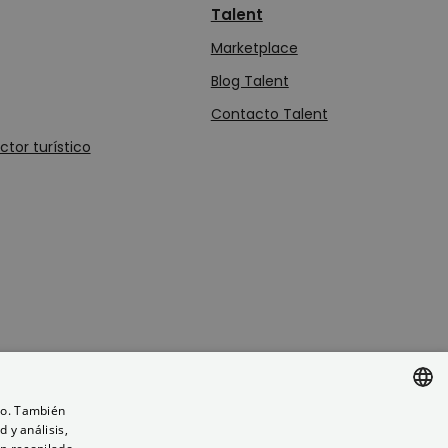
Talent
Marketplace
Blog Talent
Contacto Talent
tor turístico
ico. También
 y análisis,
SPANISH