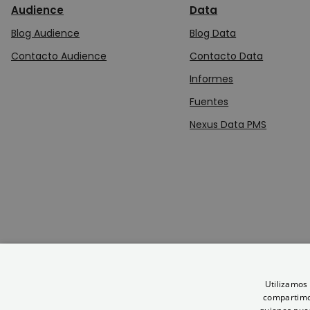
Audience
Data
Blog Audience
Blog Data
Contacto Audience
Contacto Data
Informes
Fuentes
Nexus Data PMS
Andalucía Nexus
Empresa Pública para la Gestión del Turismo y del Deporte de Andalucía.
Consejería de Turismo y Andalucía Exterior.
Utilizamos 
compartimos
Sede Andalucía Nexus Málaga
Parador de San Rafael, C/ Compañía núm. 40, 29008- Málaga