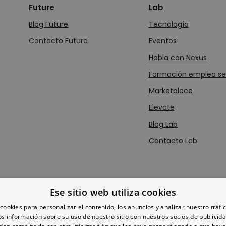
Future
Lab
Blog Future
Tecn
o
logía
Contacto Future
Eventos
Habla con Nexus
Formación empleo sec
Marketplace
Elevate
Blog Lab
Contacto Lab
Política de privacidad
Ese sitio web utiliza cookies
Política de cookies
Aviso legal
cookies para personalizar el contenido, los anuncios y analizar nuestro tráf
Instagram
X
 información sobre su uso de nuestro sitio con nuestros socios de publicidad