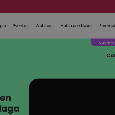
gía
Eventos
Webinars
Habla con Nexus
Formac
audienc
Co
 en
álaga