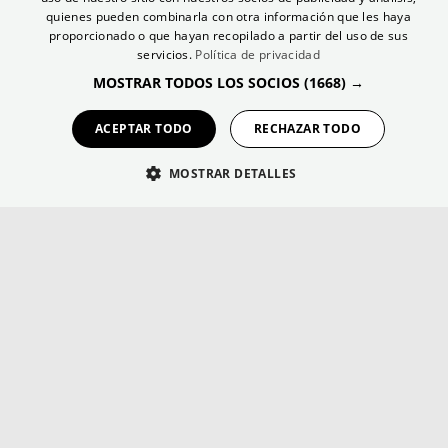
Blog Future
ENGLISH
quienes pueden combinarla con otra información que les haya
Contacto Future
proporcionado o que hayan recopilado a partir del uso de sus
FRENCH
servicios.
Política de privacidad
GERMAN
Lab
MOSTRAR TODOS LOS SOCIOS
(1668) →
Tecn
o
logía
ACEPTAR TODO
RECHAZAR TODO
Eventos
MOSTRAR DETALLES
Habla con Nexus
Formación empleo sector turístico
Marketplace
Elevate
Blog Lab
Contacto Lab
Talent
Marketplace