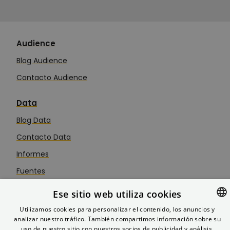
Audience
Blog Audience
Contacto Audience
Data
Blog Data
Contacto Data
Informes
Fuentes
Nexus Data PMS
Ese sitio web utiliza cookies
Utilizamos cookies para personalizar el contenido, los anuncios y
Future
analizar nuestro tráfico. También compartimos información sobre su
SPANISH
uso de nuestro sitio con nuestros socios de publicidad y análisis,