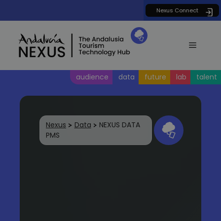
Saltar
Nexus Connect
al
contenido
Menú
audience
data
future
lab
talent
Nexus
Data
NEXUS DATA
PMS