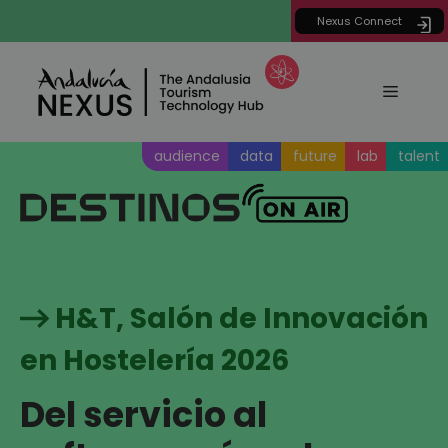
Saltar
Nexus Connect
al
contenido
Menú
audience
data
future
lab
talent
H&T, Salón de Innovación
en Hostelería 2026
Del servicio al