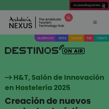
Saltar
Accede/Regístrate
al
contenido
Menú
audience
data
future
lab
talent
H&T, Salón de Innovación
en Hostelería 2025
Creación de nuevos