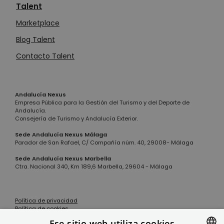
Talent
Marketplace
Blog Talent
Contacto Talent
Andalucía Nexus
Empresa Pública para la Gestión del Turismo y del Deporte de
Andalucía.
Consejería de Turismo y Andalucía Exterior.
Sede Andalucía Nexus Málaga
Parador de San Rafael, C/ Compañía núm. 40, 29008- Málaga
Sede Andalucía Nexus Marbella
Ctra. Nacional 340, Km 189,6 Marbella, 29604 - Málaga
Política de privacidad
Política de cookies
Aviso legal
Ese sitio web utiliza cookies