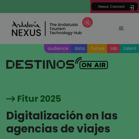
Saltar
Nexus Connect
al
contenido
Menú
audience
data
future
lab
talent
Fitur 2025
Digitalización en las
agencias de viajes