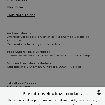
Blog Talent
Contacto Talent
Andalucía Nexus
Empresa Pública para la Gestión del Turismo y del Deporte de
Andalucía.
Consejería de Turismo y Andalucía Exterior.
Sede Andalucía Nexus Málaga
Parador de San Rafael, C/ Compañía núm. 40, 29008- Málaga
Sede Andalucía Nexus Marbella
Ctra. Nacional 340, Km 189,6 Marbella, 29604 - Málaga
Política de privacidad
Política de cookies
Aviso legal
Ese sitio web utiliza cookies
Instagram
X
Utilizamos cookies para personalizar el contenido, los anuncios y
analizar nuestro tráfico. También compartimos información sobre su
SPANISH