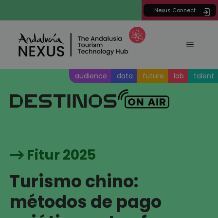
Saltar
Nexus Connect
al
contenido
Menú
audience
data
future
lab
talent
Fitur 2025
Turismo chino:
métodos de pago