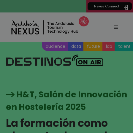
Saltar
Nexus Connect
al
contenido
Menú
audience
data
future
lab
talent
H&T, Salón de Innovación
en Hostelería 2025
La formación como